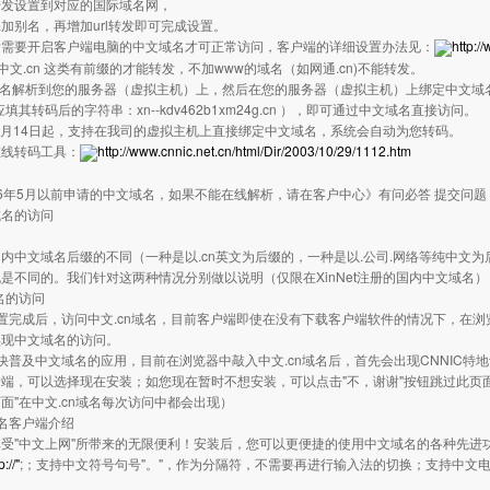
rl转发设置到对应的国际域名网，
加别名，再增加url转发即可完成设置。
后需要开启客户端电脑的中文域名才可正常访问，客户端的详细设置办法见：
http:/
w.中文.cn 这类有前缀的才能转发，不加www的域名（如网通.cn)不能转发。
域名解析到您的服务器（虚拟主机）上，然后在您的服务器（虚拟主机）上绑定中文
应填其转码后的字符串：xn--kdv462b1xm24g.cn ），即可通过中文域名直接访问。
年4月14日起，支持在我司的虚拟主机上直接绑定中文域名，系统会自动为您转码。
在线转码工具：
http://www.cnnic.net.cn/html/Dir/2003/10/29/1112.htm
006年5月以前申请的中文域名，如果不能在线解析，请在客户中心》有问必答 提交问
域名的访问
文域名后缀的不同（一种是以.cn英文为后缀的，一种是以.公司.网络等纯中文
是不同的。我们针对这两种情况分别做以说明（仅限在XinNet注册的国内中文域名）
域名的访问
置完成后，访问中文.cn域名，目前客户端即使在没有下载客户端软件的情况下，在浏览器中输
实现中文域名的访问。
快普及中文域名的应用，目前在浏览器中敲入中文.cn域名后，首先会出现CNNIC
端，可以选择现在安装；如您现在暂时不想安装，可以点击"不，谢谢"按钮跳过此页
面"在中文.cn域名每次访问中都会出现）
名客户端介绍
受"中文上网"所带来的无限便利！安装后，您可以更便捷的使用中文域名的各种先进
p://"
;；支持中文符号句号"。"，作为分隔符，不需要再进行输入法的切换；支持中文