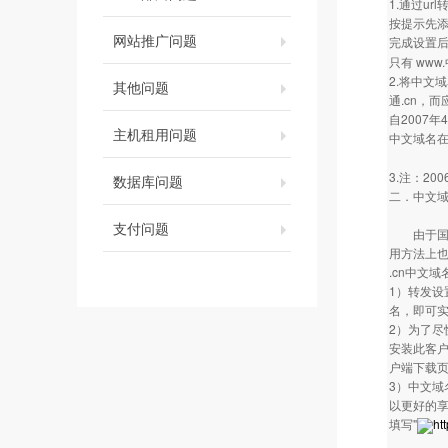
1.通过u
按提示先添
网站推广问题
完成设置
只有 ww
2.将中文
其他问题
通.cn，而
自2007
主机租用问题
中文域名
3.注：2
数据库问题
二．中文
支付问题
由于国内中
用方法上也
.cn中文
1）转发设
名，即可
2）为了尽
安装此客户
户端下载页
3）中文域
以更好的享
填写"
htt