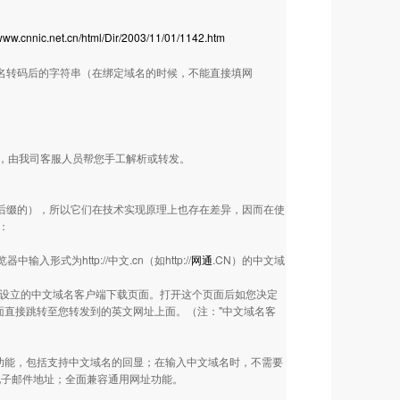
/www.cnnic.net.cn/html/Dir/2003/11/01/1142.htm
域名转码后的字符串（在绑定域名的时候，不能直接填网
题，由我司客服人员帮您手工解析或转发。
为后缀的），所以它们在技术实现原理上也存在差异，因而在使
：
入形式为http://中文.cn（如
http://
网通
.CN
）的中文域
特地设立的中文域名客户端下载页面。打开这个页面后如您决定
面直接跳转至您转发到的英文网址上面。（注："中文域名客
功能，包括支持中文域名的回显；在输入中文域名时，不需要
电子邮件地址；全面兼容通用网址功能。