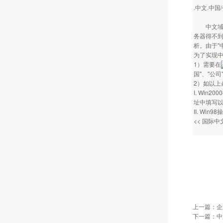
.中文.中
中文域名的
务器得不到
析。由于"
为了实现中
1）需要在
国"、"公
2）如以上条
I. Win
址中填写以
II. Win
<< 国际
上一篇：
企
下一篇：
中