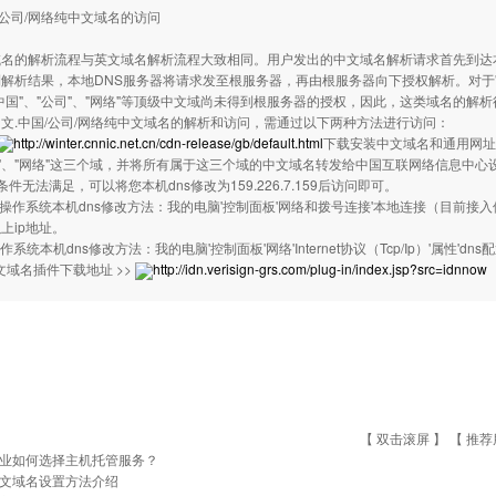
国/公司/网络纯中文域名的访问
解析流程与英文域名解析流程大致相同。用户发出的中文域名解析请求首先到达本地D
解析结果，本地DNS服务器将请求发至根服务器，再由根服务器向下授权解析。对于"
中国"、"公司"、"网络"等顶级中文域尚未得到根服务器的授权，因此，这类域名的解
文.中国/公司/网络纯中文域名的解析和访问，需通过以下两种方法进行访问：
http://winter.cnnic.net.cn/cdn-release/gb/default.html
下载安装中文域名和通用网址
司"、"网络"这三个域，并将所有属于这三个域的中文域名转发给中国互联网络信息中
件无法满足，可以将您本机dns修改为159.226.7.159后访问即可。
2000操作系统本机dns修改方法：我的电脑'控制面板'网络和拨号连接'本地连接（目前接入使用的连
上ip地址。
98操作系统本机dns修改方法：我的电脑'控制面板'网络'Internet协议（Tcp/Ip）'属性'dn
中文域名插件下载地址 >>
http://idn.verisign-grs.com/plug-in/index.jsp?src=idnnow
【 双击滚屏 】 【
推荐
业如何选择主机托管服务？
文域名设置方法介绍