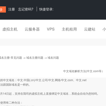
注册
忘记密码?
快捷登录:
虚拟主机
云服务器
VPS
主机租用
云建站
域名注册-常见问题
→
域名注册问题
→ 域名问题
中文域名解析方法(中文.com等）
中文域名：中文.中国(.cn)/中文.公司/中文.网络/中文.com、中文.net
办法跟国际域名是一样的。
年4月14日起，支持在我司的虚拟主机上直接绑定中文域名，系统会自动为您转码。
的使用有二种办法：