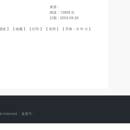
来源：
阅读：
13858
次
日期：
2003-09-26
朋友
】 【
收藏
】 【
打印
】 【
关闭
】 【 字体：
大
中
小
】
ts reserved. 备案号：