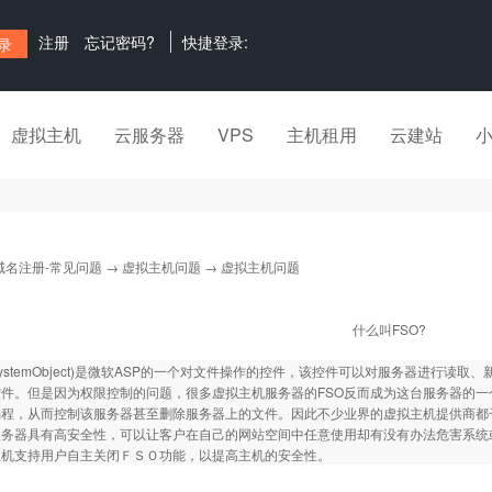
注册
忘记密码?
快捷登录:
虚拟主机
云服务器
VPS
主机租用
云建站
域名注册-常见问题
→
虚拟主机问题
→ 虚拟主机问题
什么叫FSO?
ileSystemObject)是微软ASP的一个对文件操作的控件，该控件可以对服务器进
件。但是因为权限控制的问题，很多虚拟主机服务器的FSO反而成为这台服务器的一
程，从而控制该服务器甚至删除服务器上的文件。因此不少业界的虚拟主机提供商都干
服务器具有高安全性，可以让客户在自己的网站空间中任意使用却有没有办法危害系统
主机支持用户自主关闭ＦＳＯ功能，以提高主机的安全性。