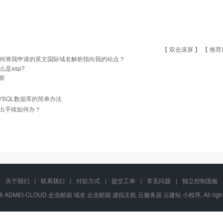
【 双击滚屏 】 【
推荐
何将我申请的英文国际域名解析指向我的站点？
么是asp?
章
YSQL数据库的简单办法
出手续如何办？
关于我们
|
联系我们
|
付款方式
|
提交工单
|
常见问题
|
独立控制面板
-2016 ADMEI-CLOUD 企业邮箱 域名 企业邮箱 虚拟主机 云服务器 云建站 小程序, All righ