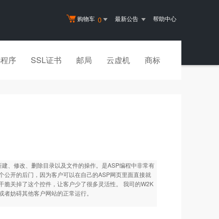
购物车
最新公告
帮助中心
0
小程序
SSL证书
邮局
云虚机
商标
行读取、新建、修改、删除目录以及文件的操作。是ASP编程中非常有
个公开的后门，因为客户可以在自己的ASP网页里面直接就
脆关掉了这个控件，让客户少了很多灵活性。 我司的W2K
或者妨碍其他客户网站的正常运行。