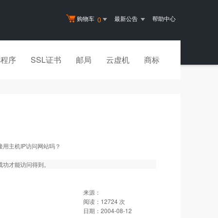
购物车
最新公告
帮助中心
0
小程序
SSL证书
邮局
云虚机
商标
接用主机IP访问网站吗？
析成功才能访问得到。
来源：
阅读：
12724
次
日期：
2004-08-12