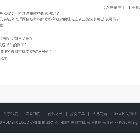
【 双击滚屏 】 【
推荐
务器被访问的速度由哪些因素决定？
己在域名管理区解析的指向虚拟主机IP的域名或者二级域名可以使用吗？
章
请完毕，如何交费？
l 发送邮件的例子2
用我的虚拟主机支持WAP网站？
识库
关于我们
|
联系我们
|
付款方式
|
提交工单
|
常见问题
|
独立控制面板
-2016 ADMEI-CLOUD 企业邮箱 域名 企业邮箱 虚拟主机 云服务器 云建站 小程序, All righ