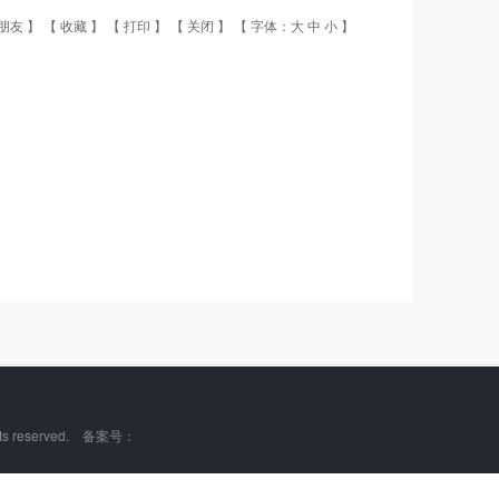
朋友
】 【
收藏
】 【
打印
】 【
关闭
】 【 字体：
大
中
小
】
ts reserved. 备案号：