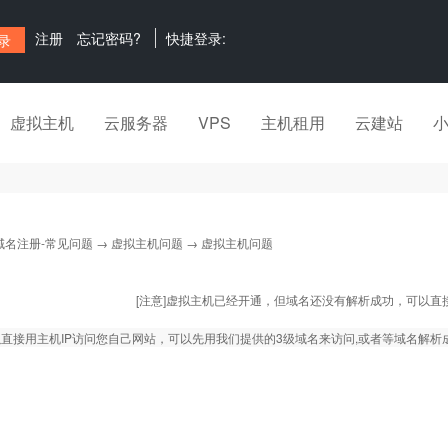
注册
忘记密码?
快捷登录:
虚拟主机
云服务器
VPS
主机租用
云建站
域名注册-常见问题
→
虚拟主机问题
→ 虚拟主机问题
[注意]虚拟主机已经开通，但域名还没有解析成功，可以直
直接用主机IP访问您自己网站，可以先用我们提供的3级域名来访问,或者等域名解