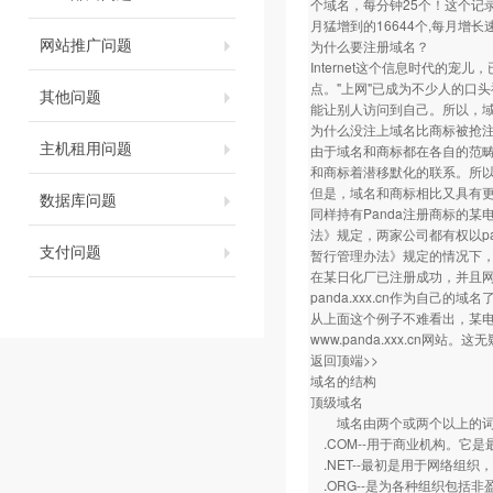
个域名，每分钟25个！这个记录
月猛增到的16644个,每月增长
网站推广问题
为什么要注册域名？
Internet这个信息时代
点。"上网"已成为不少人的口
其他问题
能让别人访问到自己。所以，
为什么没注上域名比商标被抢
主机租用问题
由于域名和商标都在各自的范畴
和商标着潜移默化的联系。所
但是，域名和商标相比又具有
数据库问题
同样持有Panda注册商标的
法》规定，两家公司都有权以pa
支付问题
暂行管理办法》规定的情况下，精
在某日化厂已注册成功，并且网站
panda.xxx.cn作为自己的域名
从上面这个例子不难看出，某电
www.panda.xxx.cn网站
返回顶端>>
域名的结构
顶级域名
域名由两个或两个以上的词构
.COM--用于商业机构。它是
.NET--最初是用于网络组织
.ORG--是为各种组织包括非