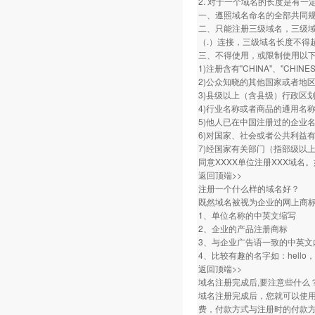
2. 对于一个域名的长度是有一
一、遵照域名命名的全部共同
二、只能注册三级域名，三级域名
（.）连接，三级域名长度不得
三、不得使用，或限制使用以
1)注册含有"CHINA"、"CHI
2)公众知晓的其他国家或者地
3)县级以上（含县级）行政区
4)行业名称或者商品的通用名
5)他人已在中国注册过的企业
6)对国家、社会或者公共利益
7)经国家有关部门（指部级以
同意XXXX单位注册XXX域名。
返回顶端>>
注册一个什么样的域名好？
既然域名被视为企业的网上商
1、单位名称的中英文缩写
2、企业的产品注册商标
3、与企业广告语一致的中英文
4、比较有趣的名字如：hello，h
返回顶端>>
域名注册完成后,要注意些什么
域名注册完成后，您就可以使
费，付款方式与注册时的付款方