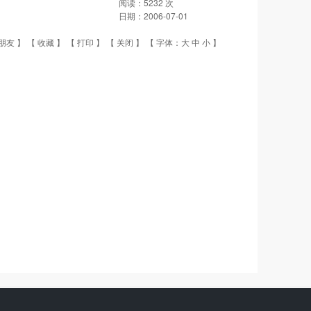
阅读：
5232
次
日期：
2006-07-01
朋友
】 【
收藏
】 【
打印
】 【
关闭
】 【 字体：
大
中
小
】