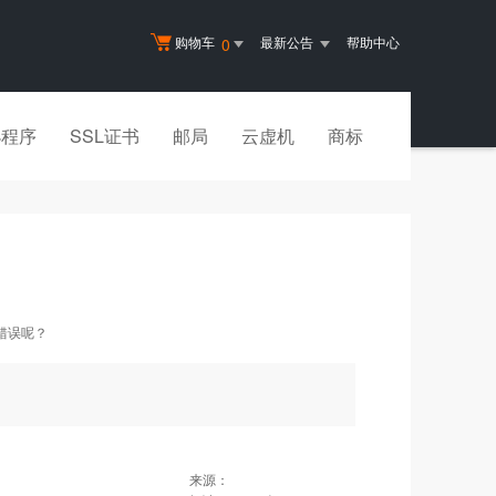
购物车
最新公告
帮助中心
0
小程序
SSL证书
邮局
云虚机
商标
错误呢？
来源：