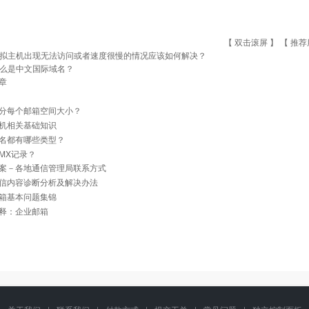
【 双击滚屏 】 【
推荐
拟主机出现无法访问或者速度很慢的情况应该如何解决？
么是中文国际域名？
章
分每个邮箱空间大小？
机相关基础知识
名都有哪些类型？
MX记录？
案－各地通信管理局联系方式
信内容诊断分析及解决办法
箱基本问题集锦
释：企业邮箱