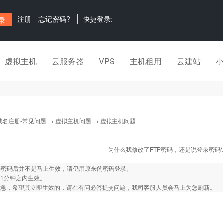
注册
忘记密码?
快捷登录:
虚拟主机
云服务器
VPS
主机租用
云建站
域名注册-常见问题
→
虚拟主机问题
→ 虚拟主机问题
为什么我修改了FTP密码，还是说登录密码
tp密码后并不是马上生效，请仍用原来的密码登录。
1分钟之内生效。
着急，希望其立即生效的，请在有问必答提交问题，我司客服人员会马上为您刷新。