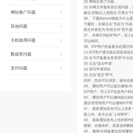
(2) 网络出现了问题。
(3) 外网文件服务器出现问题
网站推广问题
建议:排除以上原因后,可再次
36、 下载的excel模板为什
下载时，右键点击“另存为”为该
其他问题
择文件类型为“所有文件”而不是
37、 外网不同的IP用户，录
主机租用问题
可以相同。
38、ICP用户的备案信息通过
(1) ICP用户通过验证登陆系
数据库问题
(2) 在“ICP备案业务管理”中
(3) 点击“提出申请”
支付问题
(4) 填写申请理由
(5) 点击“提交”即可。
此时，您还可以浏览，修改或
39、 哪些用户可以提出撤销/
ICP用户、导入ICP信息用户
40、 哪些用户可以撤销提出的
通信管理局用户可以撤销ICP
41、 最新通知发布可以上传
能上传。多次点击“上传附件”。
42、 最新通知发布上传的附件
能够。在修改时，直接选择删
43、 撤销/吊销备案信息有哪