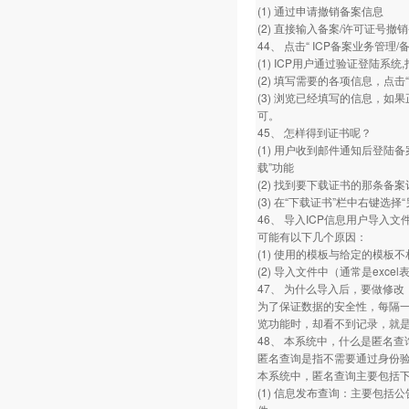
(1) 通过申请撤销备案信息
(2) 直接输入备案/许可证号撤
44、 点击“ ICP备案业务管
(1) ICP用户通过验证登陆系
(2) 填写需要的各项信息，点击“下
(3) 浏览已经填写的信息，如
可。
45、 怎样得到证书呢？
(1) 用户收到邮件通知后登陆
载”功能
(2) 找到要下载证书的那条备案
(3) 在“下载证书”栏中右键
46、 导入ICP信息用户导入
可能有以下几个原因：
(1) 使用的模板与给定的模板不
(2) 导入文件中（通常是exce
47、 为什么导入后，要做修
为了保证数据的安全性，每隔
览功能时，却看不到记录，就
48、 本系统中，什么是匿名
匿名查询是指不需要通过身份
本系统中，匿名查询主要包括
(1) 信息发布查询：主要包