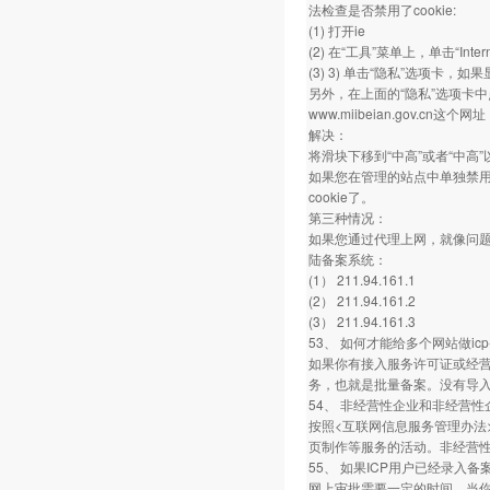
法检查是否禁用了cookie:
(1) 打开ie
(2) 在“工具”菜单上，单击“Inter
(3) 3) 单击“隐私”选项卡，
另外，在上面的“隐私”选项卡
www.miibeian.gov.c
解决：
将滑块下移到“中高”或者“中高
如果您在管理的站点中单独禁用了ww
cookie了。
第三种情况：
如果您通过代理上网，就像问题
陆备案系统：
(1） 211.94.161.1
(2） 211.94.161.2
(3） 211.94.161.3
53、 如何才能给多个网站做i
如果你有接入服务许可证或经营
务，也就是批量备案。没有导
54、 非经营性企业和非经营
按照<互联网信息服务管理办法
页制作等服务的活动。非经营
55、 如果ICP用户已经录
网上审批需要一定的时间，当