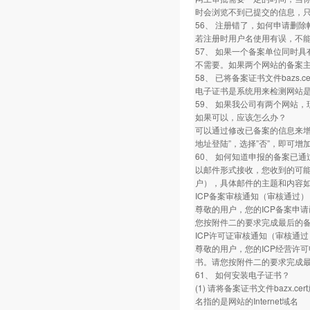
时会浏览不到已提交的信息，
56、 注册错了，如何申请删除
若注册时用户名使用有误，不
57、 如果一个备案单位同时
不需要。如果两个网站的备案
58、 已将备案证书文件bazs.
电子证书是系统用来检测网站
59、 如果我公司有两个网站
如果可以，应该怎么办？
可以通过修改已备案的信息来增
地址登陆”，选择”否”，即可增
60、 如何知道申报的备案已通
以邮件形式接收，您收到的可能是
户），具体邮件的主题和内容如
ICP备案审核通知（审核通过）
尊敬的用户，您的ICP备案申请
您按附件二的要求完成最后的备
ICP许可证审核通知（审核通过
尊敬的用户，您的ICP经营许可
书。请您按附件二的要求完成最
61、 如何安装电子证书？
(1) 请将备案证书文件bazx.cer
名指的是网站的Internet域名