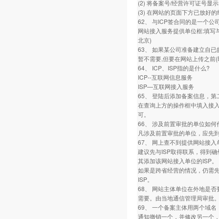
(2) 将备案号/经营许可证
(3) 在网站的页面下方已放好的经
62、 与ICP签合同的是一个
网站接入服务提供单位框:填写与
北京)
63、 如果某公司准备建立自
暂不需要,但要在网站上传之前
64、 ICP、ISP指的是什么?
ICP--互联网信息服务
ISP—互联网接入服务
65、 登陆后添加备案信息，
在查询上方的操作框中填入接入
可。
66、 涉及前置审批的单位如何
凡涉及前置审批的单位，应先到
67、 网上查不到提供网站接入
建议先与ISP取得联系，得到
其添加该网站接入单位的ISP。
如果是跨省经营的情况，仍需
ISP。
68、 网站主体单位在外地是否
需要。由当地通信管理局审批
69、 一个备案主体用两个域名
通知撤销一个，并修改另一个